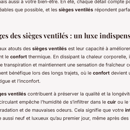
mais aussi à votre bien-être. En été, chaque détail compte 
réables que possible, et les
sièges ventilés
répondent parfai
es des sièges ventilés : un luxe indispen
paux atouts des
sièges ventilés
est leur capacité à améliore
nt le
confort
thermique. En dissipant la chaleur corporelle,
e transpiration et maintiennent une sensation de fraîcheur c
ment bénéfique lors des longs trajets, où le
confort
devient 
tigue et l’inconfort.
ges ventilés
contribuent à préserver la qualité et la longévi
 circulant empêche l’humidité de s’infiltrer dans le
cuir
ou le
gradation et de mauvaises odeurs. Cela signifie que votre
in
e aussi neuf et luxueux qu’au premier jour, même après des