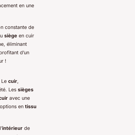
lacement en une
on constante de
au
siège
en cuir
e, éliminant
profitant d’un
r !
. Le
cuir
,
été. Les
sièges
cuir
avec une
 options en
tissu
’
intérieur
de