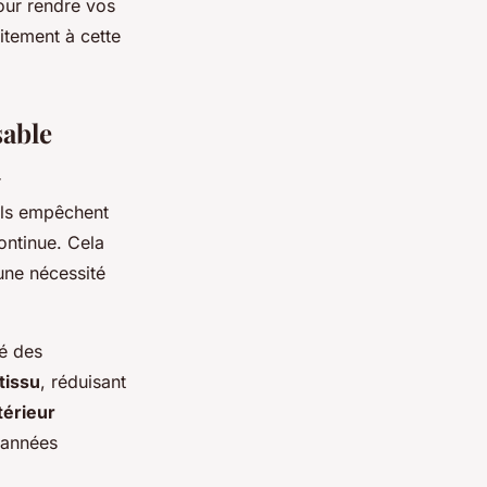
pour rendre vos
tement à cette
sable
r
 ils empêchent
ontinue. Cela
une nécessité
té des
tissu
, réduisant
térieur
 années