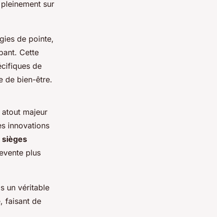
 pleinement sur
gies de pointe,
pant. Cette
cifiques de
 de bien-être.
 atout majeur
es innovations
e
sièges
evente plus
is un véritable
, faisant de