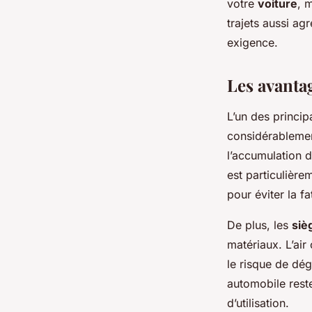
votre
voiture
, 
trajets aussi ag
exigence.
Les avantag
L’un des princi
considérableme
l’accumulation d
est particulière
pour éviter la fa
De plus, les
siè
matériaux. L’air
le risque de dé
automobile rest
d’utilisation.