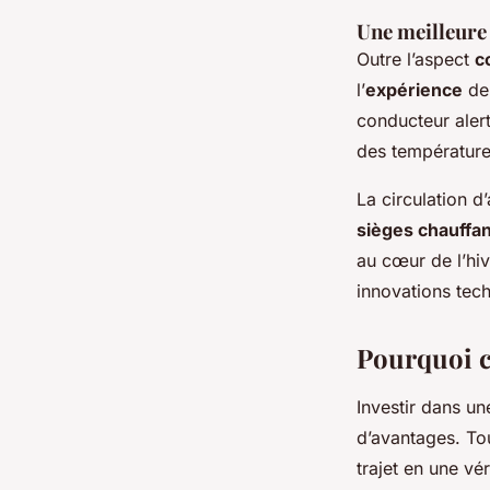
Une meilleure
Outre l’aspect
c
l’
expérience
de 
conducteur alert
des températures
La circulation d
sièges chauffa
au cœur de l’hi
innovations tec
Pourquoi ch
Investir dans u
d’avantages. To
trajet en une vé