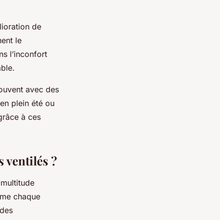
lioration de
ent le
s l’inconfort
ble.
souvent avec des
en plein été ou
grâce à ces
 ventilés ?
multitude
orme chaque
 des