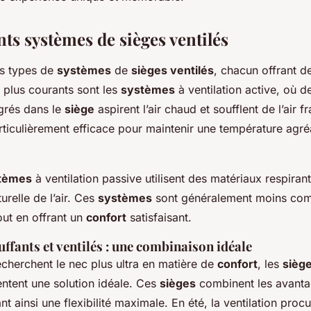
nts systèmes de sièges ventilés
urs types de
systèmes
de
sièges ventilés
, chacun offrant d
 plus courants sont les
systèmes
à ventilation active, où de
égrés dans le
siège
aspirent l’air chaud et soufflent de l’air f
rticulièrement efficace pour maintenir une température agré
tèmes
à ventilation passive utilisent des matériaux respiran
turelle de l’air. Ces
systèmes
sont généralement moins com
ut en offrant un
confort
satisfaisant.
uffants et ventilés : une combinaison idéale
echerchent le nec plus ultra en matière de
confort
, les
siège
ntent une solution idéale. Ces
sièges
combinent les avant
ant ainsi une flexibilité maximale. En été, la ventilation proc