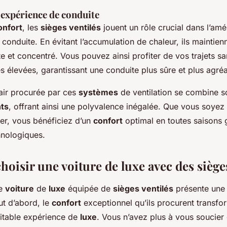
 expérience de conduite
onfort
, les
sièges ventilés
jouent un rôle crucial dans l’amé
conduite. En évitant l’accumulation de chaleur, ils maintienn
e et concentré. Vous pouvez ainsi profiter de vos trajets san
 élevées, garantissant une conduite plus sûre et plus agréa
’air procurée par ces
systèmes
de ventilation se combine 
nts
, offrant ainsi une polyvalence inégalée. Que vous soyez 
ver, vous bénéficiez d’un
confort
optimal en toutes saisons 
hnologiques.
oisir une voiture de luxe avec des sièges
ne
voiture
de
luxe
équipée de
sièges ventilés
présente une 
ut d’abord, le
confort
exceptionnel qu’ils procurent transf
ritable expérience de
luxe
. Vous n’avez plus à vous soucier