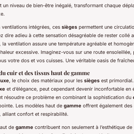
nt un niveau de bien-être inégalé, transformant chaque dép
e.
 ventilations intégrées, ces
sièges
permettent une circulati
ez dire adieu à cette sensation désagréable de rester collé 
t, la ventilation assure une température agréable et homogèn
 chaleur excessive. Imaginez-vous sur une route ensoleillée, 
 sous votre dos et vos cuisses. Une véritable oasis de fraîcheu
du cuir et des tissus haut de gamme
luxe
, le choix des matériaux pour les
sièges
est primordial
uxe
et d’élégance, peut cependant devenir inconfortable en 
t résoudre ce problème en combinant la sophistication du
pointe. Les modèles haut de
gamme
offrent également des
 alliant confort et respirabilité.
haut de
gamme
contribuent non seulement à l’esthétique de l