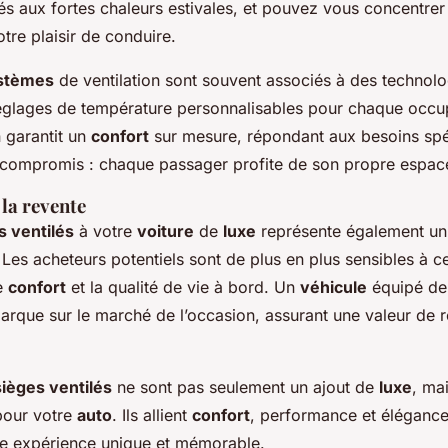
és aux fortes chaleurs estivales, et pouvez vous concentrer
otre plaisir de conduire.
stèmes
de ventilation sont souvent associés à des technolo
réglages de température personnalisables pour chaque occu
 garantit un
confort
sur mesure, répondant aux besoins spé
s compromis : chaque passager profite de son propre espace
la revente
s ventilés
à votre
voiture
de
luxe
représente également un
 Les acheteurs potentiels sont de plus en plus sensibles à c
le
confort
et la qualité de vie à bord. Un
véhicule
équipé d
rque sur le marché de l’occasion, assurant une valeur de r
sièges ventilés
ne sont pas seulement un ajout de
luxe
, ma
pour votre
auto
. Ils allient
confort
, performance et élégance
ne expérience unique et mémorable.