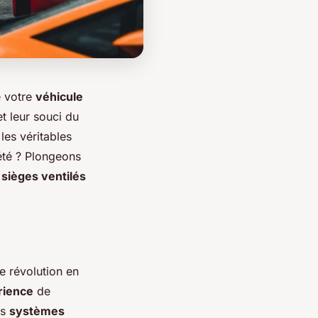
e votre
véhicule
t leur souci du
les véritables
été ? Plongeons
s
sièges ventilés
e révolution en
rience
de
es
systèmes