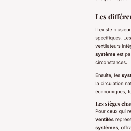
Les différe
Il existe plusie
spécifiques. Les
ventilateurs int
système
est pa
circonstances.
Ensuite, les
sys
la circulation na
économiques, to
Les sièges cha
Pour ceux qui r
ventilés
représe
systèmes
, offr