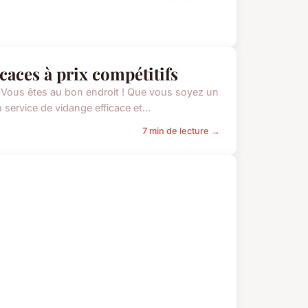
icaces à prix compétitifs
 ? Vous êtes au bon endroit ! Que vous soyez un
service de vidange efficace et...
7 min de lecture →