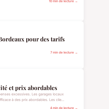
10 min de lecture →
 Bordeaux pour des tarifs
7 min de lecture →
cité et prix abordables
dépenses excessives. Les garages locaux
icace à des prix abordables. Les clie...
4 min de lecture →