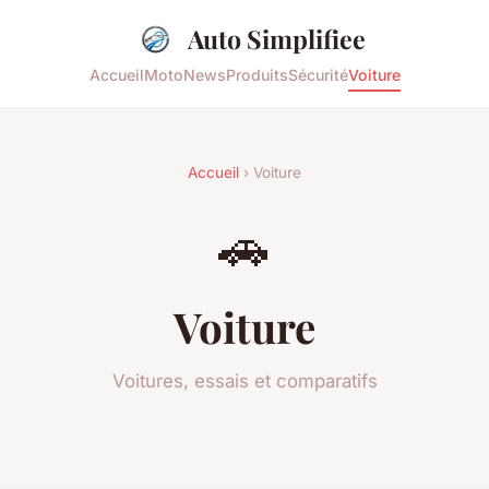
Auto Simplifiee
Accueil
Moto
News
Produits
Sécurité
Voiture
Accueil
› Voiture
🚗
Voiture
Voitures, essais et comparatifs