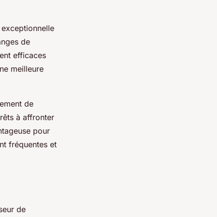
exceptionnelle
anges de
ent efficaces
une meilleure
gement de
êts à affronter
antageuse pour
nt fréquentes et
seur de