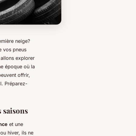
remière neige?
de vos pneus
 allons explorer
une époque où la
uvent offrir,
al. Préparez-
s saisons
nce
et une
u hiver, ils ne