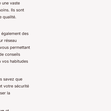
e une vaste
ins. Ils sont
 qualité.
nt également des
ur réseau
, vous permettant
de conseils
à vos habitudes
us savez que
t votre sécurité
ser la
ue
et