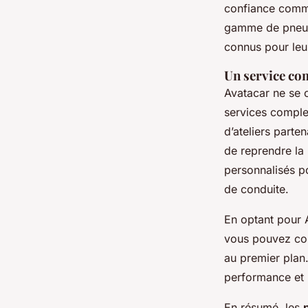
confiance com
gamme de pneus 
connus pour leur
Un service co
Avatacar ne se c
services complet
d’ateliers parte
de reprendre la
personnalisés po
de conduite.
En optant pour A
vous pouvez com
au premier plan.
performance et 
En résumé, les