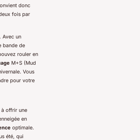
convient donc
deux fois par
. Avec un
de bande de
pouvez rouler en
uage
M+S (Mud
hivernale. Vous
ndre pour votre
à offrir une
 enneigée en
ence
optimale.
s été, qui