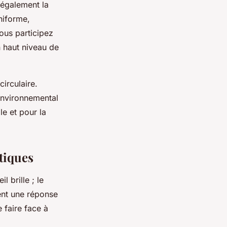
 également la
niforme,
ous participez
n haut niveau de
irculaire.
environnemental
e et pour la
tiques
l brille ; le
ent une réponse
 faire face à